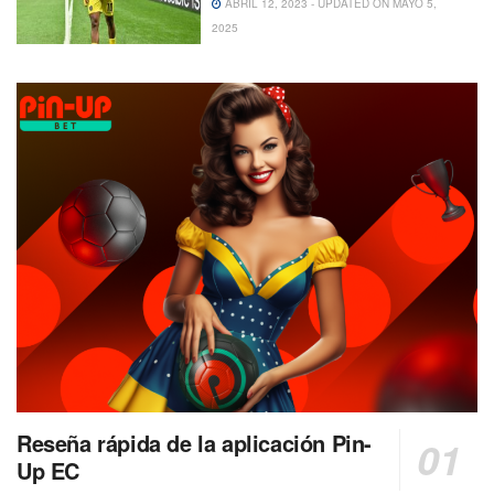
ABRIL 12, 2023 - UPDATED ON MAYO 5,
2025
Reseña rápida de la aplicación Pin-
Up EC