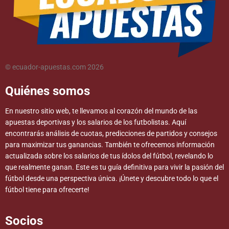
© ecuador-apuestas.com 2026
Quiénes somos
En nuestro sitio web, te llevamos al corazón del mundo de las
apuestas deportivas y los salarios de los futbolistas. Aquí
encontrarás análisis de cuotas, predicciones de partidos y consejos
para maximizar tus ganancias. También te ofrecemos información
actualizada sobre los salarios de tus ídolos del fútbol, revelando lo
que realmente ganan. Este es tu guía definitiva para vivir la pasión del
fútbol desde una perspectiva única. ¡Únete y descubre todo lo que el
fútbol tiene para ofrecerte!
Socios