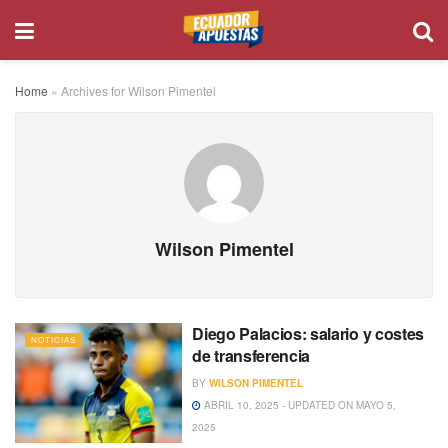
Home
»
Archives for Wilson Pimentel
Wilson Pimentel
Diego Palacios: salario y costes
NOTICIAS
de transferencia
BY
WILSON PIMENTEL
ABRIL 10, 2025 - UPDATED ON MAYO 5,
2025