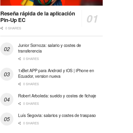
Reseña rápida de la aplicación
Pin-Up EC
0 SHARES
Junior Sornoza: salario y costes de
transferencia
0 SHARES
1xBet APP para Android y iOS | iPhone en
Ecuador, version nueva
0 SHARES
Robert Arboleda: sueldo y costes de fichaje
0 SHARES
Luís Segovia: salarios y costes de traspaso
0 SHARES