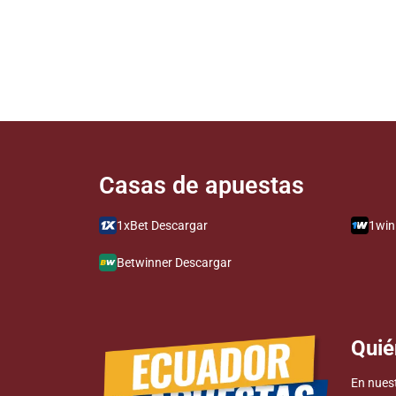
Casas de apuestas​
1xBet Descargar
1win
Betwinner Descargar
Qui
En nuest