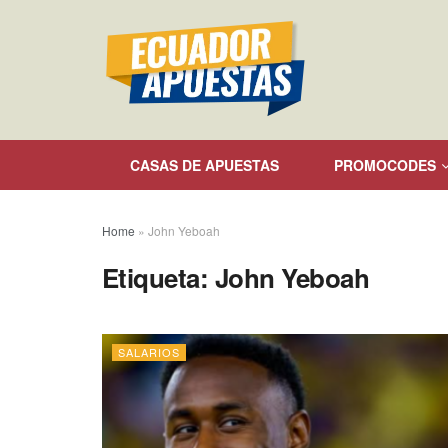
CASAS DE APUESTAS
PROMOCODES
Home
»
John Yeboah
Etiqueta:
John Yeboah
SALARIOS