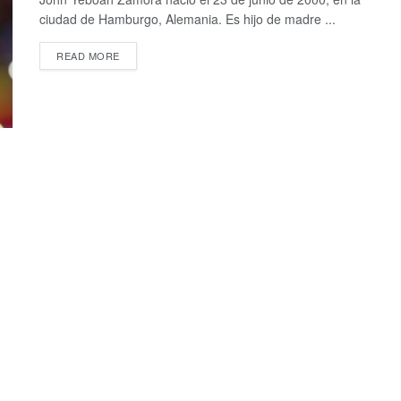
ciudad de Hamburgo, Alemania. Es hijo de madre ...
READ MORE