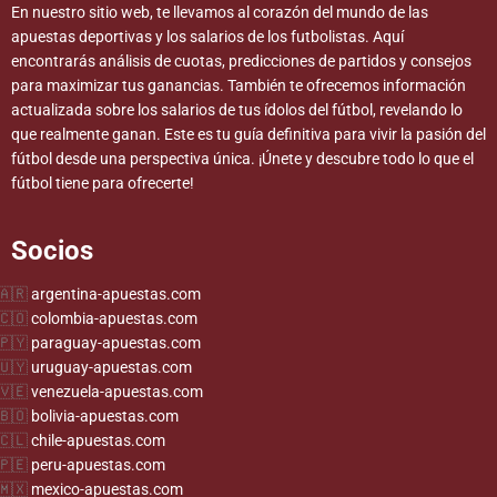
En nuestro sitio web, te llevamos al corazón del mundo de las
apuestas deportivas y los salarios de los futbolistas. Aquí
encontrarás análisis de cuotas, predicciones de partidos y consejos
para maximizar tus ganancias. También te ofrecemos información
actualizada sobre los salarios de tus ídolos del fútbol, revelando lo
que realmente ganan. Este es tu guía definitiva para vivir la pasión del
fútbol desde una perspectiva única. ¡Únete y descubre todo lo que el
fútbol tiene para ofrecerte!
Socios
argentina-apuestas.com
colombia-apuestas.com
paraguay-apuestas.com
uruguay-apuestas.com
venezuela-apuestas.com
bolivia-apuestas.com
chile-apuestas.com
peru-apuestas.com
mexico-apuestas.com