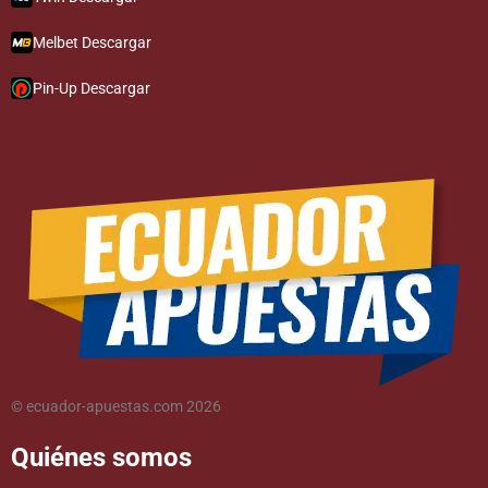
Melbet Descargar
Pin-Up Descargar
© ecuador-apuestas.com 2026
Quiénes somos