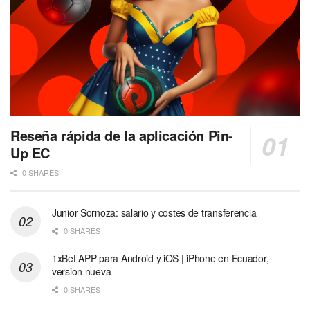
Reseña rápida de la aplicación Pin-
Up EC
0 SHARES
Junior Sornoza: salario y costes de transferencia
0 SHARES
1xBet APP para Android y iOS | iPhone en Ecuador,
version nueva
0 SHARES