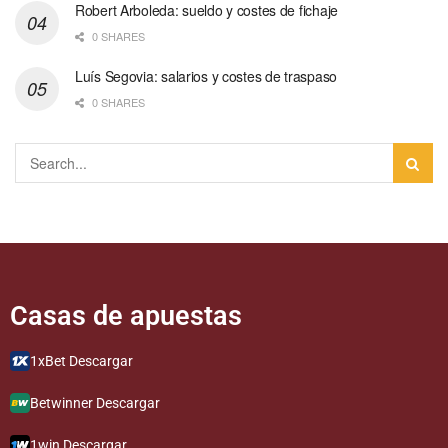
Robert Arboleda: sueldo y costes de fichaje
0 SHARES
Luís Segovia: salarios y costes de traspaso
0 SHARES
Casas de apuestas​
1xBet Descargar
Betwinner Descargar
1win Descargar