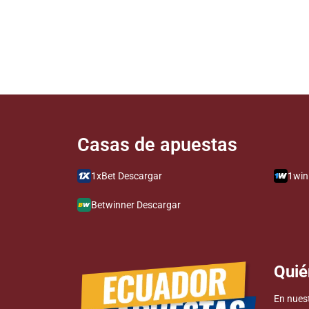
Casas de apuestas​
1xBet Descargar
1win
Betwinner Descargar
Qui
En nuest