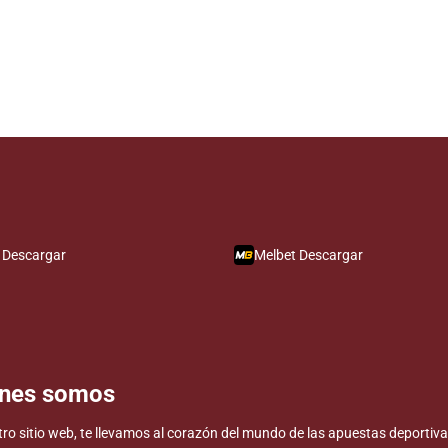
 Descargar
Melbet Descargar
énes somos
ro sitio web, te llevamos al corazón del mundo de las apuestas deportiva