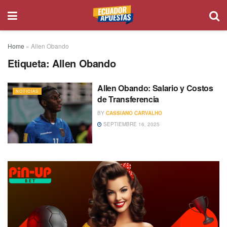
Home
»
Allen Obando
Etiqueta:
Allen Obando
Allen Obando: Salario y Costos
NOTICIAS
de Transferencia
BY
CASSIANO CARVALHO
SEPTIEMBRE 16, 2025