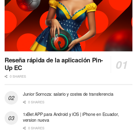
Reseña rápida de la aplicación Pin-
Up EC
0 SHARES
Junior Sornoza: salario y costes de transferencia
0 SHARES
1xBet APP para Android y iOS | iPhone en Ecuador,
version nueva
0 SHARES